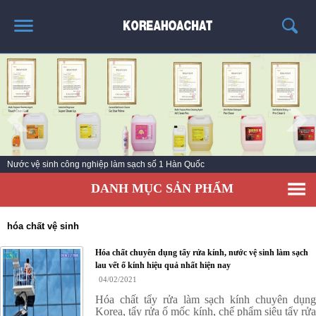
TRANG CHỦ
GIỚI THIỆU
THÔNG TIN SẢN PHẨM
TIN TỨC
Nước vệ sinh công nghiệp làm sạch số 1 Hàn Quốc
LIÊN HỆ
DANH MỤC SẢN PHẨM
KHÁCH HÀNG
hóa chất vệ sinh
Hóa chất chuyên dụng tẩy rửa kính, nước vệ sinh làm sạch
lau vết ố kính hiệu quả nhất hiện nay
04/02/2021
Hóa chất tẩy rửa làm sạch kính chuyên dụng
Korea, tẩy rửa ố mốc kính, chế phẩm siêu tẩy rửa