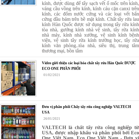
kính, được dùng để tẩy sạch vết ố mốc trên kính,
váng cầu vồng trên kính, kính cáu cặn canxi trên
kính, các đốm nước cứng và các loại vết bẩn
cứng đầu bám trên bề mặt kính. Chất tẩy rửa lau
kính Hàn Quốc được sử dụng trong tẩy rửa kính
tòa nhà, gướng kính nhà vệ sinh, tẩy rửa kính
nhà máy, kính nhà xưởng, vệ sinh kính bệnh
viện, vệ sinh tây rửa kính trường học, tẩy rửa
kính văn phòng..tòa nhà, siêu thị, trung tâm
thương mại, bồn tắm
Video giới thiệu các loại hóa chất tẩy rửa Hàn Quốc ĐƯỢC
ECO ONE PHÂN PHỐI
01/02/2021
Đơn vị phân phối Chẩy tẩy rửa công nghiệp VALTECH
USA
26/01/2021
VALTECH là chất tẩy rửa công nghiệp từ
USA, được nhập khẩu và phân phối bới Eco
One Việt Nam. Eco One Việt Nam - Đơn vị