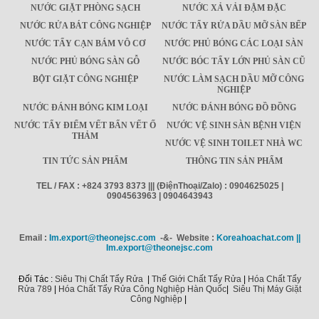
NƯỚC GIẶT PHÒNG SẠCH
NƯỚC XẢ VẢI ĐẬM ĐẶC
NƯỚC RỬA BÁT CÔNG NGHIỆP
NƯỚC TẨY RỬA DẦU MỠ SÀN BẾP
NƯỚC TẨY CẠN BÁM VÔ CƠ
NƯỚC PHỦ BÓNG CÁC LOẠI SÀN
NƯỚC PHỦ BÓNG SÀN GỖ
NƯỚC BÓC TẨY LỚN PHỦ SÀN CŨ
BỘT GIẶT CÔNG NGHIỆP
NƯỚC LÀM SẠCH DẦU MỠ CÔNG
NGHIỆP
NƯỚC ĐÁNH BÓNG KIM LOẠI
NƯỚC ĐÁNH BÓNG ĐỒ ĐỒNG
NƯỚC TẨY ĐIỂM VẾT BẨN VẾT Ố
NƯỚC VỆ SINH SÀN BỆNH VIỆN
THẢM
NƯỚC VỆ SINH TOILET NHÀ WC
TIN TỨC SẢN PHẨM
THÔNG TIN SẢN PHẨM
TEL / FAX : +824 3793 8373 ||| (ĐiệnThoại/Zalo) : 0904625025 |
0904563963 | 0904643943
Email :
Im.export@theonejsc.com
-&- Website :
Koreahoachat.com ||
Im.export@theonejsc.com
Đối Tác :
Siêu Thị Chất Tẩy Rửa
|
Thế Giới Chất Tẩy Rửa
|
Hóa Chất Tẩy
Rửa 789
|
Hóa Chất Tẩy Rửa Công Nghiệp Hàn Quốc
|
Siêu Thị Máy Giặt
Công Nghiệp
|