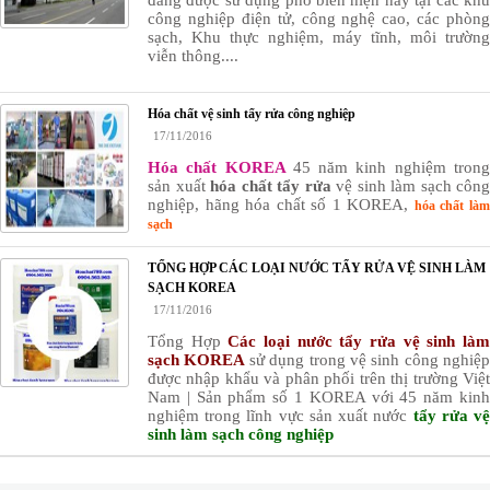
đang được sử dụng phổ biến hiện nay tại các khu
công nghiệp điện tử, công nghệ cao, các phòng
sạch, Khu thực nghiệm, máy tĩnh, môi trường
viễn thông....
Hóa chất vệ sinh tẩy rửa công nghiệp
17/11/2016
Hóa chất KOREA
45 năm kinh nghiệm tron
sản xuất
hóa chất tẩy rửa
vệ sinh làm sạch công
nghiệp, hãng hóa chất số 1 KOREA,
hóa chất là
sạch
TỔNG HỢP CÁC LOẠI NƯỚC TẨY RỬA VỆ SINH LÀM
SẠCH KOREA
17/11/2016
Tổng Hợp
Các loại nước tẩy rửa vệ sinh là
sạch KOREA
sử dụng trong vệ sinh công nghiệp
được nhập khẩu và phân phối trên thị trường Việt
Nam | Sản phẩm số 1 KOREA với 45 năm kinh
nghiệm trong lĩnh vực sản xuất nước
tẩy rửa v
sinh làm sạch công nghiệp