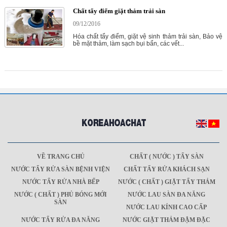
Chất tẩy điểm giặt thảm trải sàn
09/12/2016
Hóa chất tẩy điểm, giặt vệ sinh thảm trải sàn, Bảo vệ
bề mặt thảm, làm sạch bụi bẩn, các vết...
VỀ TRANG CHỦ
CHẤT ( NƯỚC ) TẨY SÀN
NƯỚC TẨY RỬA SÀN BỆNH VIỆN
CHẤT TẨY RỬA KHÁCH SẠN
NƯỚC TẨY RỬA NHÀ BẾP
NƯỚC ( CHẤT ) GIẶT TẨY THẢM
NƯỚC ( CHẤT ) PHỦ BÓNG MỚI
NƯỚC LAU SÀN ĐA NĂNG
SÀN
NƯỚC LAU KÍNH CAO CẤP
NƯỚC TẨY RỬA ĐA NĂNG
NƯỚC GIẶT THẢM ĐẬM ĐẶC