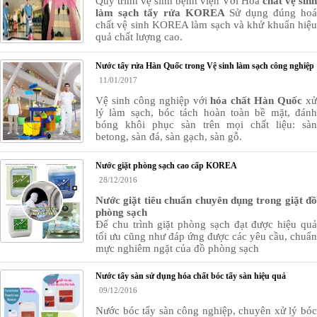
Quy trình vệ sinh bệnh viện
Với Hóa
chất vệ sinh
làm sạch tẩy rửa KOREA
Sử dụng đúng
hoá
chất vệ sinh KOREA
làm sạch và khử khuẩn hiệu
quả chất lượng cao.
Nước tẩy rửa Hàn Quốc trong Vệ sinh làm sạch công nghiệp
11/01/2017
Vệ sinh công nghiệp với
hóa chất Hàn Quốc
x
lý làm sạch, bóc tách hoàn toàn bề mặt, đánh
bóng khôi phục sàn trên mọi chất liệu: sàn
betong, sàn đá, sàn gạch, sàn gỗ.
Nước giặt phòng sạch cao cấp KOREA
28/12/2016
Nước giặt tiêu chuẩn chuyên dụng trong giặt đồ
phòng sạch
Để chu trình giặt phòng sạch đạt được hiệu quả
tối ưu cũng như đáp ứng được các yêu cầu, chuẩn
mực nghiêm ngặt của đồ phòng sạch
Nước tẩy sàn sử dụng hóa chất bóc tẩy sàn hiệu quả
09/12/2016
Nước bóc tẩy sàn công nghiệp, chuyên xử lý bóc