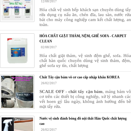
12/08/2017
Hóa chất vệ sinh bếp khách sạn chuyên dùng tẩy
rửa dụng cụ nấu ăn, chén đĩa, lau sàn, nước rửa
bát cho máy công nghiệp cam kết chất lượng, an
toàn.
HÓA CHẤT GIẶT THẢM, NỆM, GHẾ SOFA - CARPET
CLEAN
02/08/2017
Hóa chất giặt thảm, vệ sinh đệm ghế, sofa. Hóa
chất hàn quốc chuyên dùng vệ sinh thảm, đệm,
ghế sofa uy tín, chất lượng
Chất Tẩy cặn bám vô cơ cao cấp nhập khẩu KOREA
26/02/2017
SCALE OFF - chất tẩy cặn bám
, mảng bám v
cơ
trên các thiết bị công nghiệp, xử lý nhanh cá
vết hoen gỷ lâu ngày, không ảnh hưởng đến bề
mặt tẩy rửa.
Nước vệ sinh đánh bóng đồ nội thất Hàn Quốc chất lượng
cao
26/02/2017