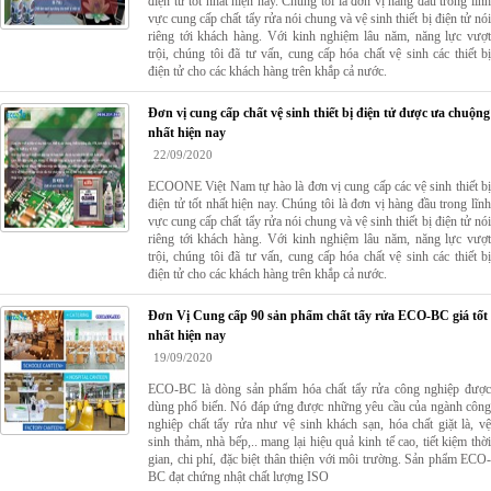
điện tử tốt nhất hiện nay. Chúng tôi là đơn vị hàng đầu trong lĩnh
vực cung cấp chất tẩy rửa nói chung và vệ sinh thiết bị điện tử nói
riêng tới khách hàng. Với kinh nghiệm lâu năm, năng lực vượt
trội, chúng tôi đã tư vấn, cung cấp hóa chất vệ sinh các thiết bị
điện tử cho các khách hàng trên khắp cả nước.
Đơn vị cung cấp chất vệ sinh thiết bị điện tử được ưa chuộng
nhất hiện nay
22/09/2020
ECOONE Việt Nam tự hào là đơn vị cung cấp các vệ sinh thiết bị
điện tử tốt nhất hiện nay. Chúng tôi là đơn vị hàng đầu trong lĩnh
vực cung cấp chất tẩy rửa nói chung và vệ sinh thiết bị điện tử nói
riêng tới khách hàng. Với kinh nghiệm lâu năm, năng lực vượt
trội, chúng tôi đã tư vấn, cung cấp hóa chất vệ sinh các thiết bị
điện tử cho các khách hàng trên khắp cả nước.
Đơn Vị Cung cấp 90 sản phẩm chất tẩy rửa ECO-BC giá tốt
nhất hiện nay
19/09/2020
ECO-BC là dòng sản phẩm hóa chất tẩy rửa công nghiệp được
dùng phổ biến. Nó đáp ứng được những yêu cầu của ngành công
nghiệp chất tẩy rửa như vệ sinh khách sạn, hóa chất giặt là, vệ
sinh thảm, nhà bếp,.. mang lại hiệu quả kinh tế cao, tiết kiệm thời
gian, chi phí, đặc biệt thân thiện với môi trường. Sản phẩm ECO-
BC đạt chứng nhật chất lượng ISO