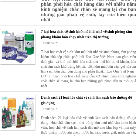
phân phối hóa chất hàng đầu với nhiều năm
kinh nghiệm chắc chắn sẽ mang lại cho bạn
những giải pháp vệ sinh, tẩy rửa hiệu quả
nhất
7 loại hóa chất vệ sinh khử mùi hôi nhà vệ sinh phòng tắm
phòng khám bán chạy nhất trên thị trường
22/01/2021
7 loại hóa chất vệ sinh khử mùi hôi nhà vệ sinh phòng tắm phòng
khám nhà bếp phân phối bởi Eco One Việt Nam bao gồm viên
đuổi gián và khử mùi hôi, hóa chất khử mùi hôi do vi khuẩn, hóa
chất làm sạch khử trùng bề mặt, viên khử mùi bồn cầu, gel hòa tan
làm sạch bồn cầu, cồn dùng cho phẫu thuật... Eco One Việt Nam -
Đơn vị phân phối hóa chất hàng đầu với nhiều năm kinh nghiệm
chắc chắn sẽ mang lại cho bạn những giải pháp đầu tư hiệu quả
nhất.
Danh sách 21 loại hóa chất vệ sinh làm sạch bảo dưỡng đồ
gia dụng
22/01/2021
Danh sách 21 loại hóa chất vệ sinh làm sạch bảo dưỡng đồ gia
dụng: Hóa chất làm sạch khử trùng khử mùi nhà tắm toilet bệnh
viện, hóa chất vệ sinh làm sạch dầu mỡ cho khu bếp và nhà máy
thực phẩm, nước rửa chén, nước lau sàn, nước giặt, nước xả vải,