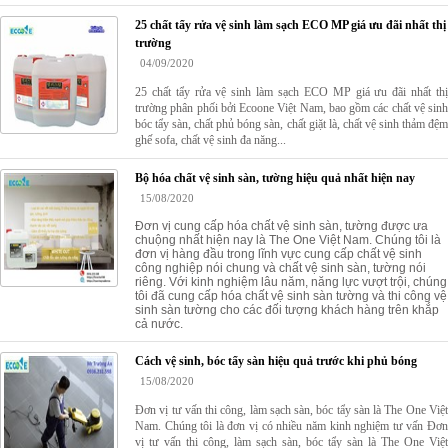
25 chất tẩy rửa vệ sinh làm sạch ECO MP giá ưu đãi nhất thị
trường
04/09/2020
25 chất tẩy rửa vệ sinh làm sạch ECO MP giá ưu đãi nhất thị
trường phân phối bởi Ecoone Việt Nam, bao gồm các chất vệ sinh
bóc tẩy sàn, chất phủ bóng sàn, chất giặt là, chất vệ sinh thảm đệm
ghế sofa, chất vệ sinh đa năng...
Bộ hóa chất vệ sinh sàn, tường hiệu quả nhất hiện nay
15/08/2020
Đơn vị cung cấp hóa chất vệ sinh sàn, tường được ưa
chuộng nhất hiện nay là The One Việt Nam. Chúng tôi là
đơn vị hàng đầu trong lĩnh vực cung cấp chất vệ sinh
công nghiệp nói chung và chất vệ sinh sàn, tường nói
riêng. Với kinh nghiệm lâu năm, năng lực vượt trội, chúng
tôi đã cung cấp hóa chất vệ sinh sàn tường và thi công vệ
sinh sàn tường cho các đối tượng khách hàng trên khắp
cả nước.
Cách vệ sinh, bóc tẩy sàn hiệu quả trước khi phủ bóng
15/08/2020
Đơn vị tư vấn thi công, làm sạch sàn, bóc tẩy sàn là The One Việt
Nam. Chúng tôi là đơn vị có nhiều năm kinh nghiệm tư vấn Đơn
vị tư vấn thi công, làm sạch sàn, bóc tẩy sàn là The One Việt