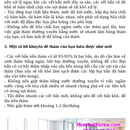
nên xử lý ngay khi các vết bẩn mới dây ra sàn, các vết bẩn cũ đã
khô sẽ bám dính chặt vào sợi thảm sẽ rất khó xử lý.
- Tùy từng loại chất liệu thảm, mức độ hút nước, hấp thụ hóa chất
và bám bẩn, tái bám bẩn là khác nhau, nên phải sử dụng hóa chất
với mức độ đậm đặc hay pha loãng cho phù hợp
- Không nên để hóa chất hay ngâm nước vào thảm quá lâu, hay
việc giặt thảm thường xuyên bằng nước sẽ nhanh làm hỏng thảm
của bạn, và làm mất đi độ bông của thảm.
3. Một số lời khuyên để thảm của bạn luôn được như mới
- Các vết bẩn trên thảm có từ 85-95% là bụi bẩn, do đó cần
làm vệ
sinh thảm hằng ngày,
hút bụi thường xuyên, không để cho Bụi
bẩn có cơ hội thâm nhập vào sâu bên trong kết cấu các sợi vải của
thảm (Sau này sẽ rất khó làm sạch được các lớp bụi bẩn đã bám
sâu vào bên trong).
- Không nên
giặt thảm
bằng nước thường xuyên vì việc ngâm
nước cùng với hóa chất nhiều sẽ nhanh chóng phá vỡ các liên kết
có trong sợi thảm.
- Tẩy điểm nhanh các vết bẩn mới, không nên để vết bẩn khô, để
lâu trên thảm
- Nên giặt thảm ướt khoảng 1-2 lần/tháng