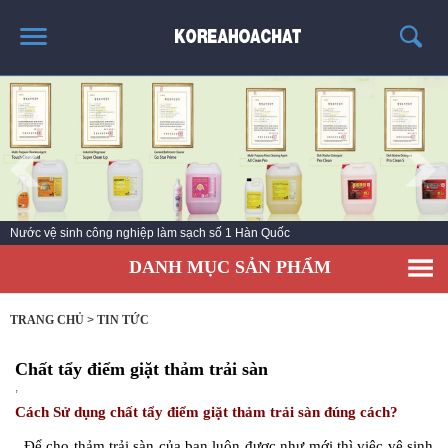
TRANG CHỦ
GIỚI THIỆU
THÔNG TIN SẢN PHẨM
TIN TỨC
Nước vệ sinh công nghiệp làm sạch số 1 Hàn Quốc
LIÊN HỆ
DANH MỤC SẢN PHẨM
KHÁCH HÀNG
TRANG CHỦ
>
TIN TỨC
Chất tẩy điểm giặt thảm trải sàn
,
Cách Sử dụng chất tẩy điểm giặt thảm trải sàn đúng cách?
Để cho
thảm trải sàn
của bạn luôn được như mới thì việc
vệ sinh