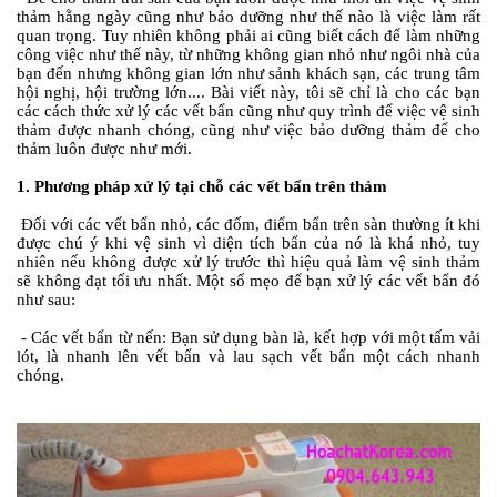
thảm hằng ngày
cũng như bảo dưỡng như thế nào là việc làm rất
quan trọng. Tuy nhiên không phải ai cũng biết cách để làm những
công việc như thế này, từ những không gian nhỏ như ngôi nhà của
bạn đến nhưng không gian lớn như sảnh khách sạn, các trung tâm
hội nghị, hội trường lớn.... Bài viết này, tôi sẽ chỉ là cho các bạn
các
c
ách thức xử lý các vết bẩn
cũng như quy trình để việc vệ sinh
thảm được nhanh chóng, cũng như việc bảo dưỡng thảm để cho
thảm luôn được như mới.
1. Phương pháp xử lý tại chỗ các vết bẩn trên thảm
Đối với các vết bẩn nhỏ, các đốm, điểm bẩn trên sàn thường ít khi
được chú ý khi vệ sinh vì diện tích bẩn của nó là khá nhỏ, tuy
nhiên nếu không được xử lý trước thì hiệu quả
làm vệ sinh thảm
sẽ không đạt tối ưu nhất. Một số mẹo để bạn xử lý các vết bẩn đó
như sau:
- Các vết bẩn từ nến: Bạn sử dụng bàn là, kết hợp với một tấm vải
lót, là nhanh lên vết bẩn và lau sạch vết bẩn một cách nhanh
chóng.