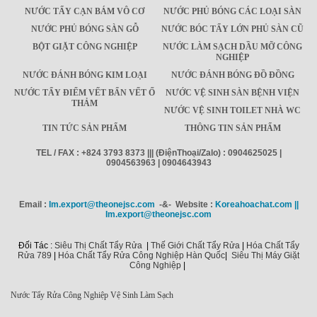
NƯỚC TẨY CẠN BÁM VÔ CƠ
NƯỚC PHỦ BÓNG CÁC LOẠI SÀN
NƯỚC PHỦ BÓNG SÀN GỖ
NƯỚC BÓC TẨY LỚN PHỦ SÀN CŨ
BỘT GIẶT CÔNG NGHIỆP
NƯỚC LÀM SẠCH DẦU MỠ CÔNG
NGHIỆP
NƯỚC ĐÁNH BÓNG KIM LOẠI
NƯỚC ĐÁNH BÓNG ĐỒ ĐỒNG
NƯỚC TẨY ĐIỂM VẾT BẨN VẾT Ố
NƯỚC VỆ SINH SÀN BỆNH VIỆN
THẢM
NƯỚC VỆ SINH TOILET NHÀ WC
TIN TỨC SẢN PHẨM
THÔNG TIN SẢN PHẨM
TEL / FAX : +824 3793 8373 ||| (ĐiệnThoại/Zalo) : 0904625025 |
0904563963 | 0904643943
Email :
Im.export@theonejsc.com
-&- Website :
Koreahoachat.com ||
Im.export@theonejsc.com
Đối Tác :
Siêu Thị Chất Tẩy Rửa
|
Thế Giới Chất Tẩy Rửa
|
Hóa Chất Tẩy
Rửa 789
|
Hóa Chất Tẩy Rửa Công Nghiệp Hàn Quốc
|
Siêu Thị Máy Giặt
Công Nghiệp
|
Nước Tẩy Rửa Công Nghiệp Vệ Sinh Làm Sạch