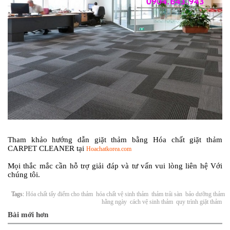
Tham khảo hướng dẫn giặt thảm bằng
Hóa chất giặt thảm
CARPET CLEANER
tại
Hoachatkorea.com
Mọi thắc mắc cần hỗ trợ giải đáp và tư vấn vui lòng liên hệ Với
chúng tôi.
Tags:
Hóa chất tẩy điểm cho thảm
hóa chất vệ sinh thảm
thảm trải sàn
bảo dưỡng thảm
hằng ngày
cách vệ sinh thảm
quy trình giặt thảm
Bài mới hơn