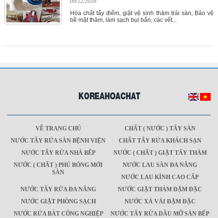
09/12/2016
Hóa chất tẩy điểm, giặt vệ sinh thảm trải sàn, Bảo vệ
bề mặt thảm, làm sạch bụi bẩn, các vết...
VỀ TRANG CHỦ
CHẤT ( NƯỚC ) TẨY SÀN
NƯỚC TẨY RỬA SÀN BỆNH VIỆN
CHẤT TẨY RỬA KHÁCH SẠN
NƯỚC TẨY RỬA NHÀ BẾP
NƯỚC ( CHẤT ) GIẶT TẨY THẢM
NƯỚC ( CHẤT ) PHỦ BÓNG MỚI
NƯỚC LAU SÀN ĐA NĂNG
SÀN
NƯỚC LAU KÍNH CAO CẤP
NƯỚC TẨY RỬA ĐA NĂNG
NƯỚC GIẶT THẢM ĐẬM ĐẶC
NƯỚC GIẶT PHÒNG SẠCH
NƯỚC XẢ VẢI ĐẬM ĐẶC
NƯỚC RỬA BÁT CÔNG NGHIỆP
NƯỚC TẨY RỬA DẦU MỠ SÀN BẾP