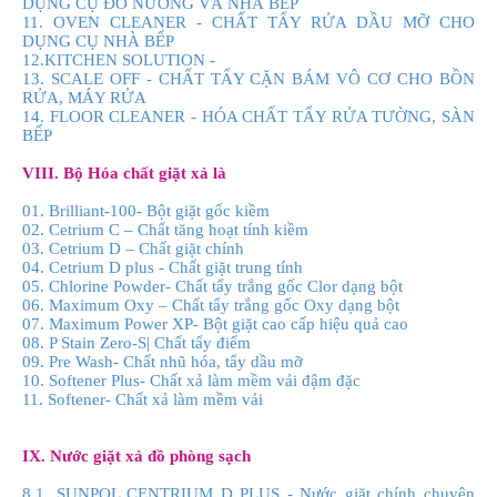
DỤNG CỤ ĐỒ NƯỚNG VÀ NHÀ BẾP
11. OVEN CLEANER - CHẤT TẨY RỬA DẦU MỠ CHO
DỤNG CỤ NHÀ BẾP
12.KITCHEN SOLUTION -
13. SCALE OFF - CHẤT TẨY CẶN BÁM VÔ CƠ CHO BỒN
RỬA, MÁY RỬA
14. FLOOR CLEANER - HÓA CHẤT TẨY RỬA TƯỜNG, SÀN
BẾP
VIII. Bộ Hóa chất giặt xả là
01. Brilliant-100- Bột giặt gốc kiềm
02. Cetrium C – Chất tăng hoạt tính kiềm
03. Cetrium D – Chất giặt chính
04. Cetrium D plus - Chất giặt trung tính
05. Chlorine Powder- Chất tẩy trắng gốc Clor dạng bột
06. Maximum Oxy – Chất tẩy trắng gốc Oxy dạng bột
07. Maximum Power XP- Bột giặt cao cấp hiệu quả cao
08. P Stain Zero-S| Chất tẩy điểm
09. Pre Wash- Chất nhũ hóa, tẩy dầu mỡ
10. Softener Plus- Chất xả làm mềm vải đậm đặc
11. Softener- Chất xả làm mềm vải
IX. Nước giặt xả đồ phòng sạch
8.1. SUNPOL CENTRIUM D PLUS - Nước giặt chính chuyên