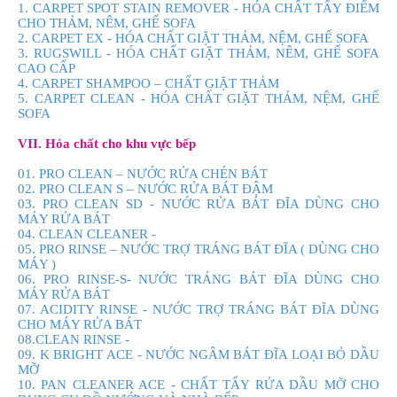
1. CARPET SPOT STAIN REMOVER - HÓA CHẤT TẨY ĐIỂM
CHO THẢM, NÊM, GHẾ SOFA
2. CARPET EX - HÓA CHẤT GIẶT THẢM, NỆM, GHẾ SOFA
3. RUGSWILL - HÓA CHẤT GIẶT THẢM, NÊM, GHẾ SOFA
CAO CẤP
4. CARPET SHAMPOO – CHẤT GIẶT THẢM
5. CARPET CLEAN - HÓA CHẤT GIẶT THẢM, NỆM, GHẾ
SOFA
VII. Hóa chất cho khu vực bếp
01. PRO CLEAN – NƯỚC RỬA CHÉN BÁT
02. PRO CLEAN S – NƯỚC RỬA BÁT ĐẬM
03. PRO CLEAN SD - NƯỚC RỬA BÁT ĐĨA DÙNG CHO
MÁY RỬA BÁT
04. CLEAN CLEANER -
05. PRO RINSE – NƯỚC TRỢ TRÁNG BÁT ĐĨA ( DÙNG CHO
MÁY )
06. PRO RINSE-S- NƯỚC TRÁNG BÁT ĐĨA DÙNG CHO
MÁY RỬA BÁT
07. ACIDITY RINSE - NƯỚC TRỢ TRÁNG BÁT ĐĨA DÙNG
CHO MÁY RỬA BÁT
08.CLEAN RINSE -
09. K BRIGHT ACE - NƯỚC NGÂM BÁT ĐĨA LOẠI BỎ DẦU
MỠ
10. PAN CLEANER ACE - CHẤT TẨY RỬA DẦU MỠ CHO