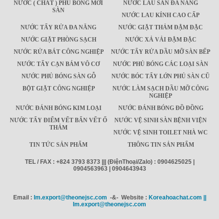
NƯỚC ( CHẤT ) PHỦ BÓNG MỚI
NƯỚC LAU SÀN ĐA NĂNG
SÀN
NƯỚC LAU KÍNH CAO CẤP
NƯỚC TẨY RỬA ĐA NĂNG
NƯỚC GIẶT THẢM ĐẬM ĐẶC
NƯỚC GIẶT PHÒNG SẠCH
NƯỚC XẢ VẢI ĐẬM ĐẶC
NƯỚC RỬA BÁT CÔNG NGHIỆP
NƯỚC TẨY RỬA DẦU MỠ SÀN BẾP
NƯỚC TẨY CẠN BÁM VÔ CƠ
NƯỚC PHỦ BÓNG CÁC LOẠI SÀN
NƯỚC PHỦ BÓNG SÀN GỖ
NƯỚC BÓC TẨY LỚN PHỦ SÀN CŨ
BỘT GIẶT CÔNG NGHIỆP
NƯỚC LÀM SẠCH DẦU MỠ CÔNG
NGHIỆP
NƯỚC ĐÁNH BÓNG KIM LOẠI
NƯỚC ĐÁNH BÓNG ĐỒ ĐỒNG
NƯỚC TẨY ĐIỂM VẾT BẨN VẾT Ố
NƯỚC VỆ SINH SÀN BỆNH VIỆN
THẢM
NƯỚC VỆ SINH TOILET NHÀ WC
TIN TỨC SẢN PHẨM
THÔNG TIN SẢN PHẨM
TEL / FAX : +824 3793 8373 ||| (ĐiệnThoại/Zalo) : 0904625025 |
0904563963 | 0904643943
Email :
Im.export@theonejsc.com
-&- Website :
Koreahoachat.com ||
Im.export@theonejsc.com