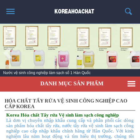
TRANG CHỦ
GIỚI THIỆU
THÔNG TIN SẢN PHẨM
TIN TỨC
Nước vệ sinh công nghiệp làm sạch số 1 Hàn Quốc
LIÊN HỆ
DANH MỤC SẢN PHẨM
KHÁCH HÀNG
HÓA CHẤT TẨY RỬA VỆ SINH CÔNG NGHIỆP CAO
CẤP KOREA
Korea Hóa chất Tẩy rửa Vệ sinh làm sạch công nghiệp
Là đơn vị chuyên nhập khẩu cung cấp và phân phối các dòng
sản phẩm hóa chất tẩy rửa, nước tẩy rửa vệ sinh làm sạch công
nghiệp cao cấp nhập khẩu chính hãng từ Hàn Quốc. Với kinh
nghiệm lâu năm hoạt động và tìm hiểu thị trường, chúng tôi