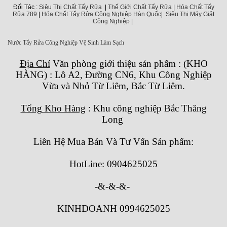
Đối Tác :
Siêu Thị Chất Tẩy Rửa
|
Thế Giới Chất Tẩy Rửa
|
Hóa Chất Tẩy
Rửa 789
|
Hóa Chất Tẩy Rửa Công Nghiệp Hàn Quốc
|
Siêu Thị Máy Giặt
Công Nghiệp
|
Nước Tẩy Rửa Công Nghiệp Vệ Sinh Làm Sạch
Địa Chỉ
Văn phòng giới thiệu sản phẩm
:
(KHO
HÀNG) : Lô A2, Đường CN6, Khu Công Nghiệp
Vừa và Nhỏ Từ Liêm, Bắc Từ Liêm.
Tổng Kho Hàng
: Khu công nghiệp Bắc Thăng
Long
Liên Hệ Mua Bán Và Tư Vấn Sản phẩm:
HotLine: 0904625025
-&-&-&-
KINHDOANH 0994625025