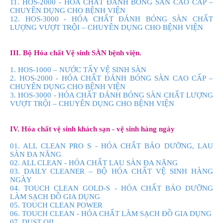
11. HOS-2000 - HÓA CHẤT ĐÁNH BÓNG SÀN CAO CẤP –
CHUYÊN DỤNG CHO BỆNH VIỆN
12. HOS-3000 - HÓA CHẤT ĐÁNH BÓNG SÀN CHẤT
LƯỢNG VƯỢT TRỘI – CHUYÊN DỤNG CHO BỆNH VIỆN
III. Bộ Hóa chất Vệ sinh SÀN bệnh viện.
1. HOS-1000 – NƯỚC TẨY VỆ SINH SÀN
2. HOS-2000 - HÓA CHẤT ĐÁNH BÓNG SÀN CAO CẤP –
CHUYÊN DỤNG CHO BỆNH VIỆN
3. HOS-3000 - HÓA CHẤT ĐÁNH BÓNG SÀN CHẤT LƯỢNG
VƯỢT TRỘI – CHUYÊN DỤNG CHO BỆNH VIỆN
IV. Hóa chất vệ sinh khách sạn - vệ sinh hàng ngày
01. ALL CLEAN PRO S - HÓA CHẤT BẢO DƯỠNG, LAU
SÀN ĐA NĂNG
02. ALL CLEAN - HÓA CHẤT LAU SÀN ĐA NĂNG
03. DAILY CLEANER – BỘ HÓA CHẤT VỆ SINH HÀNG
NGÀY
04. TOUCH CLEAN GOLD-S - HÓA CHẤT BẢO DƯỠNG
LÀM SẠCH ĐỒ GIA DỤNG
05. TOUCH CLEAN POWER
06. TOUCH CLEAN - HÓA CHẤT LÀM SẠCH ĐỒ GIA DỤNG
07. DUST OIL