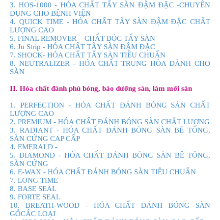
3. HOS-1000 - HÓA CHẤT TẨY SÀN ĐẬM ĐẶC -CHUYÊN
DỤNG CHO BỆNH VIỆN
4. QUICK TIME - HÓA CHẤT TẨY SÀN ĐẬM ĐẶC CHẤT
LƯỢNG CAO
5. FINAL REMOVER – CHẤT BÓC TẨY SÀN
6. Ju Strip - HÓA CHẤT TẨY SÀN ĐẬM ĐẶC
7. SHOCK- HÓA CHẤT TẨY SÀN TIÊU CHUẨN
8. NEUTRALIZER - HÓA CHẤT TRUNG HÒA DÀNH CHO
SÀN
II. Hóa chất đánh phủ bóng, bảo dưỡng sàn, làm mới sàn
1. PERFECTION - HÓA CHẤT ĐÁNH BÓNG SÀN CHẤT
LƯỢNG CAO
2. PREMIUM - HÓA CHẤT ĐÁNH BÓNG SÀN CHẤT LƯỢNG
3. RADIANT - HÓA CHẤT ĐÁNH BÓNG SÀN BÊ TÔNG,
SÀN CỨNG CAP CẤP
4. EMERALD -
5. DIAMOND - HÓA CHẤT ĐÁNH BÓNG SÀN BÊ TÔNG,
SÀN CỨNG
6. E-WAX - HÓA CHẤT ĐÁNH BÓNG SÀN TIÊU CHUẨN
7. LONG TIME
8. BASE SEAL
9. FORTE SEAL
10. BREATH-WOOD - HÓA CHẤT ĐÁNH BÓNG SÀN
GỖCÁC LOẠI