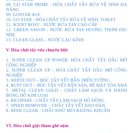
08. GO STAR PRIME - HÓA CHẤT TẨY RỬA VỆ SINH ĐA
NĂNG
09. GOSTAR ACE
10. GO STAR - HÓA CHẤT TẨY RỬA VỆ SINH, TOILET
11. SCENT ROSY - NƯỚC RỬA TAY CAO CẤP
12. GREEN SAVON - NƯỚC RỬA TAY HƯƠNG THƠM DỊU
NHẸ
13. CLEAN GLASS – NƯỚC LAU KÍNH
V. Hóa chất tẩy rửa chuyên biệt
1. SUPER CLEAN UP POWER- HÓA CHẤT TẨY DẦU MỠ
CÔNG NGHIỆP
2. SUPER CLEAN UP - HÓA CHẤT TẨY DẦU MỠ CÔNG
NGHIỆP
3. WHITE OUT – BÓC TẨY VẾT BẨN TRÊN TƯỜNG
4. RUST OUT – BÓC TẨY VẾT BẨN SÀN, BỀ MẶT TÒA NHÀ
5. METAL CLEAN GOLD - CHẤT LÀM SẠCH VÀ ĐÁNH
BÓNG ĐỒ KIM LOẠI
6. RICOPARE - CHẤT TẨY LÀM SẠCH ĐỒ ĐỒNG
7. SPEED REMOVER – CHẤT TẨY VẾT KEO DÁN
8. REEK CLEAR - CHẤT KHỬ MÙI KHÁNG KHUẨN
VI. Hóa chất giặt thảm ghế nệm