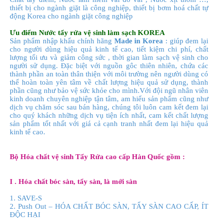
thiết bị cho ngành giặt là công nghiệp, thiết bị bơm hoá chất tự
động Korea cho ngành giặt công nghiệp
Ưu điểm Nước tẩy rửa vệ sinh làm sạch KOREA
Sản phẩm nhập khẩu chính hãng
Made in Korea
: giúp đem lại
cho người dùng hiệu quả kinh tế cao, tiết kiệm chi phí, chất
lượng tối ưu và giảm công sức , thời gian làm sạch vệ sinh cho
người sử dụng. Đặc biệt với nguồn gôc thiên nhiên, chứa các
thành phần an toàn thân thiện với môi trường nên người dùng có
thể hoàn toàn yên tâm về chất lượng hiệu quả sử dụng, thành
phần cũng như bảo vệ sức khỏe cho mình.Với đội ngũ nhân viên
kinh doanh chuyên nghiệp tận tâm, am hiểu sản phẩm cũng như
dịch vụ chăm sóc sau bán hàng, chúng tôi luôn cam kết đem lại
cho quý khách những dịch vụ tiện ích nhất, cam kết chất lượng
sản phẩm tốt nhất với giá cả cạnh tranh nhất đem lại hiệu quả
kinh tế cao.
Bộ Hóa chất vệ sinh Tẩy Rửa cao cấp Hàn Quốc gồm :
I . Hóa chất bóc sàn, tẩy sàn, là mới sàn
1. SAVE-S
2. Push Out – HÓA CHẤT BÓC SÀN, TẨY SÀN CAO CẤP, ÍT
ĐỘC HẠI