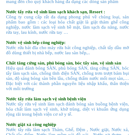
mang đến cho quý khách hàng đa dạng các dòng sản phẩm
Nước tẩy rửa vệ sinh làm sạch khách sạn, Resort :
Công ty cung cấp rất đa dạng phong phú về chủng loại, sản
phẩm bao gồm : các loại hóa chất giặt là giặt thảm ghế công
nghiệp, nước làm sạch vệ sinh bề mặt, làm sạch đa năng, nước
rửa tay, lau kính, nước rửa tay …
Nước vệ sinh bếp công nghiệp:
Nước rửa bát đĩa cho máy rửa bát công nghiệp, chất tẩy dầu mỡ
đồ dùng thiết bị nhà bếp, nước lau sàn bếp,..
Chất tăng cứng sàn, phủ bóng sàn, bóc tẩy sàn, vệ sinh sàn
Hiệu quả đánh bóng SÀN, phủ bóng SÀN, tăng cứng SÀN, bóc
tẩy làm sạch sàn, chống tĩnh điện SÀN, chống trơn trượt bám bụi
sàn, độ sáng bóng sàn bền lâu, chống thấm nước mối mọt sàn,…
Đặc biệt với các thành phần nguyên liệu nhập khẩu, thân thiện
với môi trường
Nước tẩy rửa làm sạch vệ sinh bệnh viện
Nước tẩy rửa vệ sinh làm sạch
đánh bóng sàn buồng bệnh viện,
hóa chất làm sạch vệ sinh, khử trùng, diệt vi khuẩn ứng dụng
rộng rãi trong bệnh viện cơ sở y tế.
Nước giặt xả công nghiệp
Nước tẩy rửa
làm sạch Thảm, Ghế, Đệm , Nước giặt,
Nước
xả,
Chất tẩy điểm,
Nước
làm mềm vải đồ vải ,
Nước
xịt thơm …;