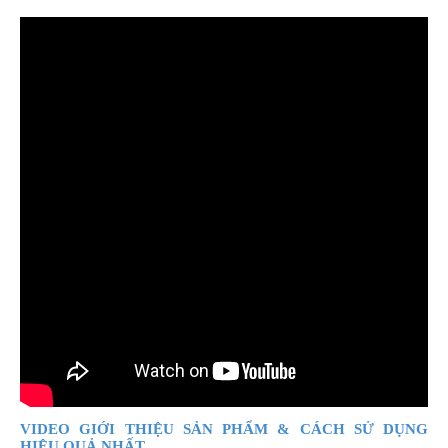
VIDEO GIỚI THIỆU SẢN PHẨM & CÁCH SỬ DỤNG
HIỆU QUẢ NHẤT