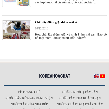
các lớp hóa chất cũ trên sàn, tẩy các vết bẩn...
Chất tẩy điểm giặt thảm trải sàn
09/12/2016
Hóa chất tẩy điểm, giặt vệ sinh thảm trải sàn, Bảo vệ
bề mặt thảm, làm sạch bụi bẩn, các vết...
VỀ TRANG CHỦ
CHẤT ( NƯỚC ) TẨY SÀN
NƯỚC TẨY RỬA SÀN BỆNH VIỆN
CHẤT TẨY RỬA KHÁCH SẠN
NƯỚC TẨY RỬA NHÀ BẾP
NƯỚC ( CHẤT ) GIẶT TẨY THẢM