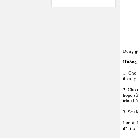
Đóng gó
Hướng 
1. Cho
theo tỷ
2. Cho 
hoặc sử
trình h
3. Sau 
Lưu ý:
đĩa tro