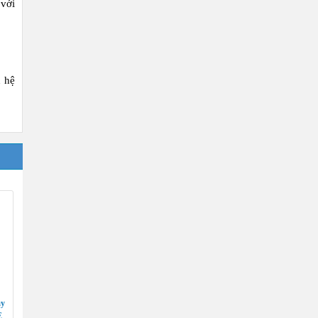
 với
n hệ
áy
E