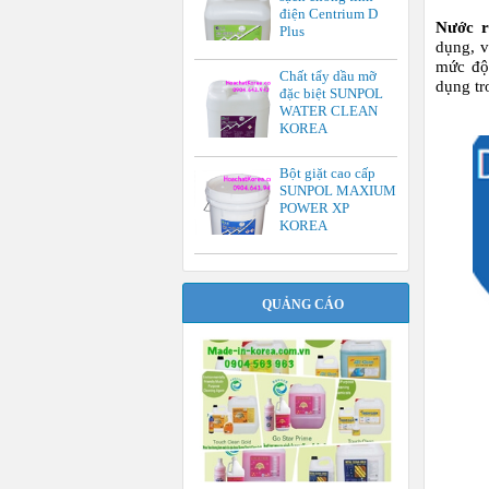
điện Centrium D
Nước r
Plus
dụng, v
mức độ 
Chất tẩy dầu mỡ
dụng tr
đặc biệt SUNPOL
WATER CLEAN
KOREA
Bột giặt cao cấp
SUNPOL MAXIUM
POWER XP
KOREA
QUẢNG CÁO