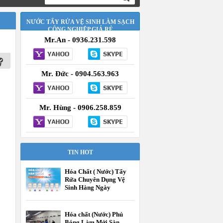
NƯỚC TẨY RỬA VỆ SINH LÀM SẠCH
CÔNG NGHIỆP GIÁ RẺ
Mr.An - 0936.231.598
Mr. Đức - 0904.563.963
Mr. Hùng - 0906.258.859
TIN HOT
Hóa Chất ( Nước) Tẩy
Rửa Chuyên Dụng Vệ
Sinh Hàng Ngày
Hóa chất (Nước) Phủ
Bóng Làm Mới Sàn