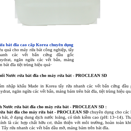
ửa bát đĩa cao cấp Korea chuyên dụng
ệu quả cho máy rửa bát công nghiệp, tẩy
hanh các vết bẩn cứng đầu gốc
hydrat, ngăn ngừa các vết bẩn, mảng
n bát đĩa tiệt trùng hiệu quả·
hối Nước rửa bát đĩa cho máy rửa bát - PROCLEAN SD
ẩm nhập khẩu Made in Korea tẩy rửa nhanh các vết bẩn cứng đầu 
ydrat, ngăn ngừa các vết bẩn, mảng bám trên bát đĩa, tiệt trùng hiệu qu
nh
Nước rửa bát đĩa cho máy rửa bát - PROCLEAN SD
:
rửa bát đĩa cho máy rửa bát - PROCLEAN SD
chuyên dụng cho các 
 bát, ở dạng dung dịch nước loãng, có tính kiềm cao (pH: 13~14). T
ính là các hợp chất hữu cơ, thân thiện với môi trường, hoàn toàn k
. Tẩy rửa nhanh các vết bẩn dầu mỡ, mảng bám trên bát đĩa.