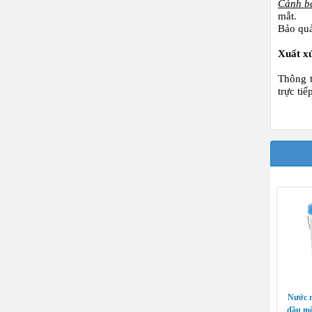
Cảnh b
mắt.
Bảo quả
Xuất x
Thông 
trực ti
Nước n
dầu m