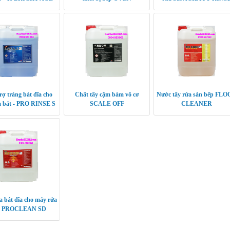
CLEANER
Korea
rợ tráng bát đĩa cho
Chất tẩy cặm bám vô cơ
Nước tẩy rửa sàn bếp FL
a bát - PRO RINSE S
SCALE OFF
CLEANER
 bát đĩa cho máy rửa
 - PROCLEAN SD