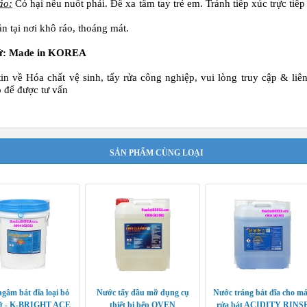
áo:
Có hại nếu nuốt phải. Để xa tầm tay trẻ em. Tránh tiếp xúc trực tiếp
n tại nơi khô ráo, thoáng mát.
ứ: Made in KOREA
tin về
Hóa chất vệ sinh, tẩy rửa công nghiệp
, vui lòng truy cập & liê
ếp để được tư vấn
SẢN PHẨM CÙNG LOẠI
gâm bát đĩa loại bỏ
Nước tẩy dầu mỡ dụng cụ
Nước tráng bát đĩa cho m
ỡ - K-BRIGHT ACE
thiết bị bếp OVEN
rửa bát ACIDITY RINS