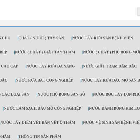
G CHỦ
|
CHẤT ( NƯỚC ) TẨY SÀN
|
NƯỚC TẨY RỬA SÀN BỆNH VIỆN
BẾP
|
NƯỚC ( CHẤT ) GIẶT TẨY THẢM
|
NƯỚC ( CHẤT ) PHỦ BÓNG MỚ
 CAO CẤP
|
NƯỚC TẨY RỬA ĐA NĂNG
|
NƯỚC GIẶT THẢM ĐẬM ĐẶC
 ĐẶC
|
NƯỚC RỬA BÁT CÔNG NGHIỆP
|
NƯỚC TẨY RỬA DẦU MỠ SÀN B
 CÁC LOẠI SÀN
|
NƯỚC PHỦ BÓNG SÀN GỖ
|
NƯỚC BÓC TẨY LỚN PHỦ
|
NƯỚC LÀM SẠCH DẦU MỠ CÔNG NGHIỆP
|
NƯỚC ĐÁNH BÓNG KIM LO
|
NƯỚC TẨY ĐIỂM VẾT BẨN VẾT Ố THẢM
|
NƯỚC VỆ SINH SÀN BỆNH VIỆ
 PHẨM
|
THÔNG TIN SẢN PHẨM