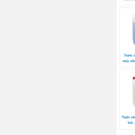
Nước t
máy rử
Nước rửa
bát