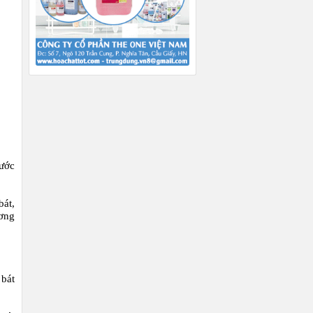
ước
bát,
ương
 bát