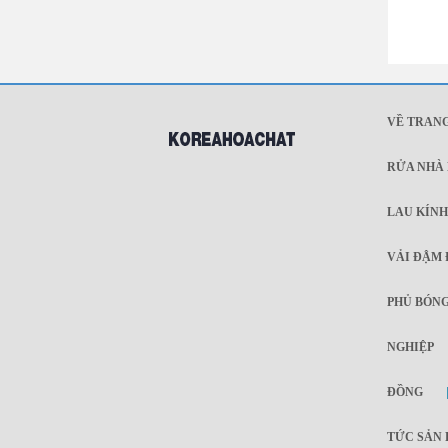
VỀ TRAN
RỬA NHÀ 
LAU KÍNH
VẢI ĐẬM
PHỦ BÓNG
NGHIỆP
ĐỒNG
TỨC SẢN