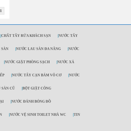
1
|
CHẤT TẨY RỬA KHÁCH SẠN
|
NƯỚC TẨY
I SÀN
|
NƯỚC LAU SÀN ĐA NĂNG
|
NƯỚC
|
NƯỚC GIẶT PHÒNG SẠCH
|
NƯỚC XẢ
ẾP
|
NƯỚC TẨY CẠN BÁM VÔ CƠ
|
NƯỚC
 SÀN CŨ
|
BỘT GIẶT CÔNG
ẠI
|
NƯỚC ĐÁNH BÓNG ĐỒ
N
|
NƯỚC VỆ SINH TOILET NHÀ WC
|
TIN