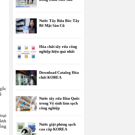
Nước Tẩy Rửa Bóc Tẩy
Bề Mặt Sàn Cũ
Hóa chất tẩy rửa công
nghiệp hiệu quả nhất
Download Catalog Hóa
chất KOREA
gốc
ả
Nước tẩy rửa Hàn Quốc
trong Vệ sinh làm sạch
công nghiệp
loại
hành
Nước giặt phòng sạch
hông
cao cấp KOREA