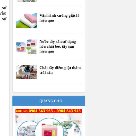
 sử
 vào
Vận hành xưởng giặt là
c sử
hiệu quả
Nước tẩy sàn sử dụng
hóa chất bóc tẩy sàn
hiệu quả
Chất tẩy điểm giặt thảm
trải sàn
QUẢNG CÁO