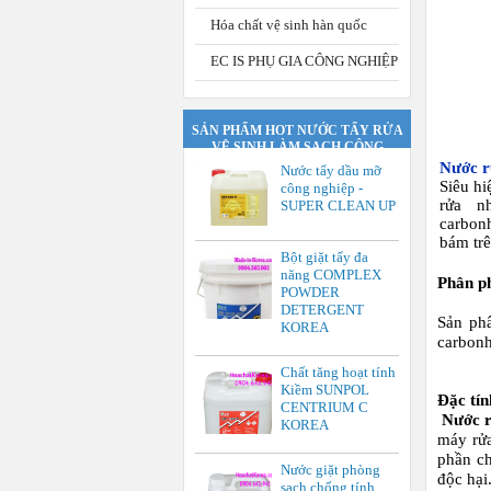
Hóa chất vệ sinh hàn quốc
EC IS PHỤ GIA CÔNG NGHIỆP
SẢN PHẨM HOT NƯỚC TẨY RỬA
VỆ SINH LÀM SẠCH CÔNG
NGHIỆP.
Nước r
Nước tẩy dầu mỡ
Siêu hi
công nghiệp -
rửa n
SUPER CLEAN UP
carbon
bám trê
Bột giặt tẩy đa
năng COMPLEX
Phân p
POWDER
DETERGENT
Sản ph
KOREA
carbonh
Chất tăng hoạt tính
Kiềm SUNPOL
Đặc tí
CENTRIUM C
Nước 
KOREA
máy rửa
phần ch
Nước giặt phòng
độc hại
sạch chống tính