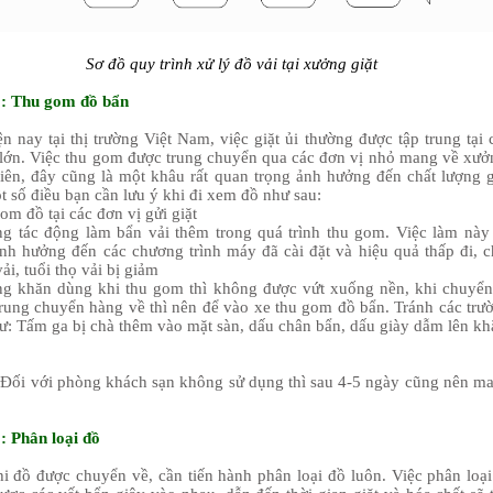
Sơ đồ quy trình xử lý đồ vải tại xưởng giặt
: Thu gom đồ bẩn
ay tại thị trường Việt Nam, việc giặt ủi thường được tập trung tại 
lớn. Việc thu gom được trung chuyển qua các đơn vị nhỏ mang về xưở
iên, đây cũng là một khâu rất quan trọng ảnh hưởng đến chất lượng g
t số điều bạn cần lưu ý khi đi xem đồ như sau:
m đồ tại các đơn vị gửi giặt
g tác động làm bẩn vải thêm trong quá trình thu gom. Việc làm này
ảnh hưởng đến các chương trình máy đã cài đặt và hiệu quả thấp đi, c
ải, tuổi thọ vải bị giảm
g khăn dùng khi thu gom thì không được vứt xuống nền, khi chuyển
 trung chuyển hàng về thì nên để vào xe thu gom đồ bẩn. Tránh các trư
ư: Tấm ga bị chà thêm vào mặt sàn, dấu chân bẩn, dấu giày dẫm lên kh
Đối với phòng khách sạn không sử dụng thì sau 4-5 ngày cũng nên m
: Phân loại đồ
i đồ được chuyển về, cần tiến hành phân loại đồ luôn. Việc phân loại