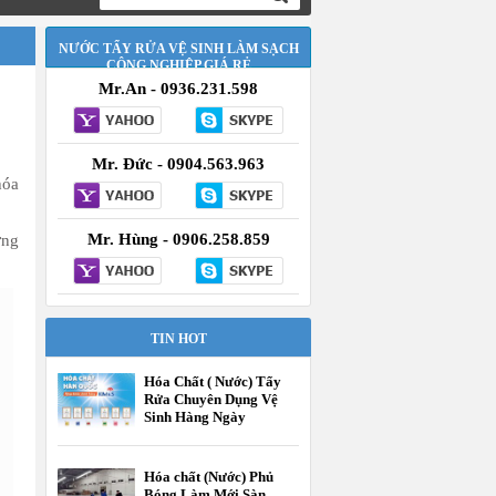
NƯỚC TẨY RỬA VỆ SINH LÀM SẠCH
CÔNG NGHIỆP GIÁ RẺ
Mr.An - 0936.231.598
Mr. Đức - 0904.563.963
hóa
Mr. Hùng - 0906.258.859
ởng
TIN HOT
Hóa Chất ( Nước) Tẩy
Rửa Chuyên Dụng Vệ
Sinh Hàng Ngày
Hóa chất (Nước) Phủ
Bóng Làm Mới Sàn