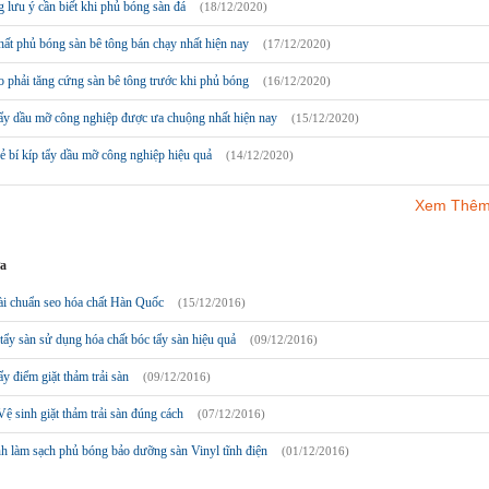
lưu ý cần biết khi phủ bóng sàn đá
(18/12/2020)
ất phủ bóng sàn bê tông bán chạy nhất hiện nay
(17/12/2020)
o phải tăng cứng sàn bê tông trước khi phủ bóng
(16/12/2020)
tẩy dầu mỡ công nghiệp được ưa chuộng nhất hiện nay
(15/12/2020)
ẻ bí kíp tẩy dầu mỡ công nghiệp hiệu quả
(14/12/2020)
Xem Thêm
ưa
ài chuẩn seo hóa chất Hàn Quốc
(15/12/2016)
ẩy sàn sử dụng hóa chất bóc tẩy sàn hiệu quả
(09/12/2016)
ẩy điểm giặt thảm trải sàn
(09/12/2016)
ệ sinh giặt thảm trải sàn đúng cách
(07/12/2016)
h làm sạch phủ bóng bảo dưỡng sàn Vinyl tĩnh điện
(01/12/2016)