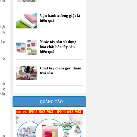
tốn
Vận hành xưởng giặt là
hiệu quả
sợi
en,
iây
Nước tẩy sàn sử dụng
hóa chất bóc tẩy sàn
hiệu quả
ng,
Chất tẩy điểm giặt thảm
trải sàn
ình
ợng
hất
QUẢNG CÁO
bạn