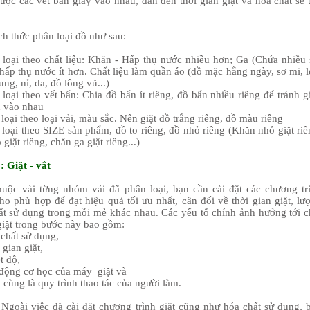
được các vết bẩn giây vào nhau, dẫn đến thời gian giặt và hóa chất sẽ 
ch thức phân loại đồ như sau:
 loại theo chất liệu: Khăn - Hấp thụ nước nhiều hơn; Ga (Chứa nhiều 
hấp thụ nước ít hơn. Chất liệu làm quần áo (đồ mặc hằng ngày, sơ mi, l
ung, nỉ, da, đồ lông vũ...)
loại theo vết bẩn: Chia đồ bẩn ít riêng, đồ bẩn nhiều riêng để tránh g
n vào nhau
loại theo loại vải, màu sắc. Nên giặt đồ trắng riêng, đồ màu riêng
 loại theo SIZE sản phẩm, đồ to riêng, đồ nhỏ riêng (Khăn nhỏ giặt riê
 giặt riêng, chăn ga giặt riêng...)
: Giặt - vắt
uộc vài từng nhóm vải đã phân loại, bạn cần cài đặt các chương tr
cho phù hợp để đạt hiệu quả tối ưu nhất, cân đối về thời gian giặt, lư
ất sử dụng trong mỗi mẻ khác nhau. Các yếu tố chính ảnh hưởng tới c
giặt trong bước này bao gồm:
chất sử dụng,
 gian giặt,
t độ,
động cơ học của máy giặt và
cùng là quy trình thao tác của người làm.
Ngoài việc đã cài đặt chương trình giặt cũng như hóa chất sử dụng, 