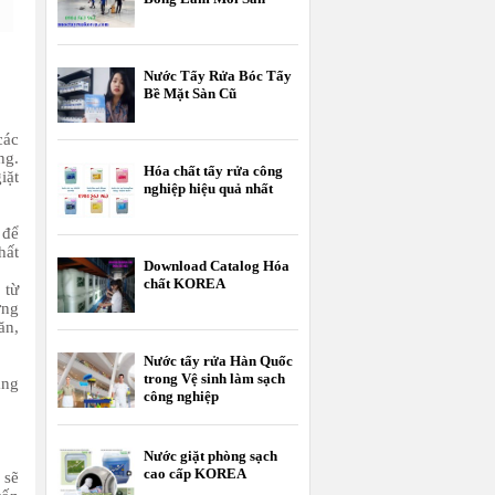
Nước Tẩy Rửa Bóc Tẩy
Bề Mặt Sàn Cũ
các
ng.
Hóa chất tẩy rửa công
iặt
nghiệp hiệu quả nhất
 để
hất
Download Catalog Hóa
chất KOREA
 từ
ờng
ăn,
Nước tẩy rửa Hàn Quốc
trong Vệ sinh làm sạch
ang
công nghiệp
Nước giặt phòng sạch
cao cấp KOREA
 sẽ