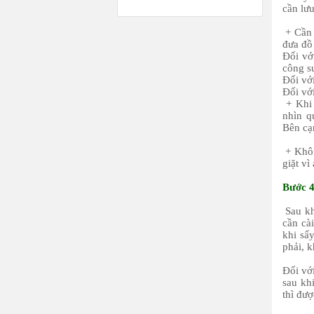
cần lư
+ Cần 
đưa đồ
Đối vớ
công s
Đối vớ
Đối vớ
+ Khi 
nhìn q
Bên cạ
+ Khôn
giặt vì
Bước 4
Sau kh
cần cà
khi sấ
phải, k
Đối với
sau kh
thì đượ