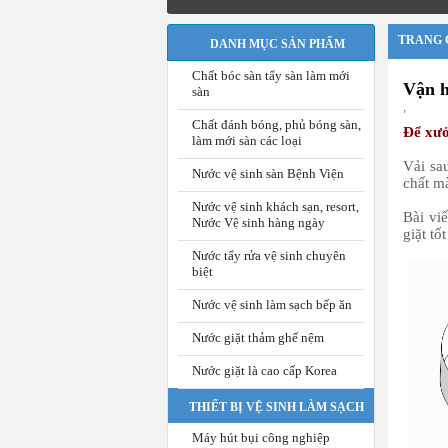
TRANG 
DANH MỤC SẢN PHẨM
Chất bóc sàn tẩy sàn làm mới
Vận h
sàn
,
Chất đánh bóng, phủ bóng sàn,
Để xưở
làm mới sàn các loại
Vải sa
Nước vệ sinh sàn Bệnh Viện
chất m
Nước vệ sinh khách sạn, resort,
Bài vi
Nước Vệ sinh hàng ngày
giặt tố
Nước tẩy rửa vệ sinh chuyên
biệt
Nước vệ sinh làm sạch bếp ăn
Nước giặt thảm ghế nệm
Nước giặt là cao cấp Korea
THIẾT BỊ VỆ SINH LÀM SẠCH
Máy hút bụi công nghiệp