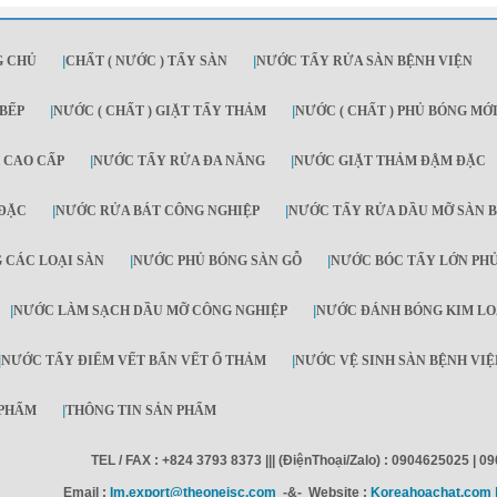
G CHỦ
|
CHẤT ( NƯỚC ) TẨY SÀN
|
NƯỚC TẨY RỬA SÀN BỆNH VIỆN
BẾP
|
NƯỚC ( CHẤT ) GIẶT TẨY THẢM
|
NƯỚC ( CHẤT ) PHỦ BÓNG MỚ
 CAO CẤP
|
NƯỚC TẨY RỬA ĐA NĂNG
|
NƯỚC GIẶT THẢM ĐẬM ĐẶC
 ĐẶC
|
NƯỚC RỬA BÁT CÔNG NGHIỆP
|
NƯỚC TẨY RỬA DẦU MỠ SÀN B
 CÁC LOẠI SÀN
|
NƯỚC PHỦ BÓNG SÀN GỖ
|
NƯỚC BÓC TẨY LỚN PHỦ
|
NƯỚC LÀM SẠCH DẦU MỠ CÔNG NGHIỆP
|
NƯỚC ĐÁNH BÓNG KIM LO
|
NƯỚC TẨY ĐIỂM VẾT BẨN VẾT Ố THẢM
|
NƯỚC VỆ SINH SÀN BỆNH VIỆ
 PHẨM
|
THÔNG TIN SẢN PHẨM
TEL / FAX : +824 3793 8373 ||| (ĐiệnThoại/Zalo) : 0904625025 | 
Email :
Im.export@theonejsc.com
-&- Website :
Koreahoachat.com |