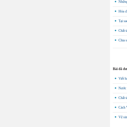
Những 
Hóa ch
Tại sa
Chất 
Chia s
Bài đã đ
Viết b
Nước t
Chất t
Cách V
Vệ sin