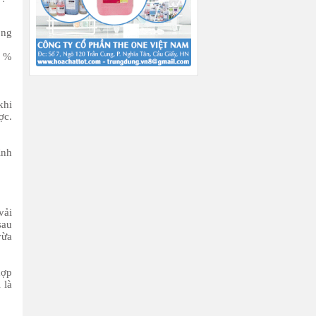
ông
0 %
khi
ợc.
ình
vải
sau
vừa
hợp
 là