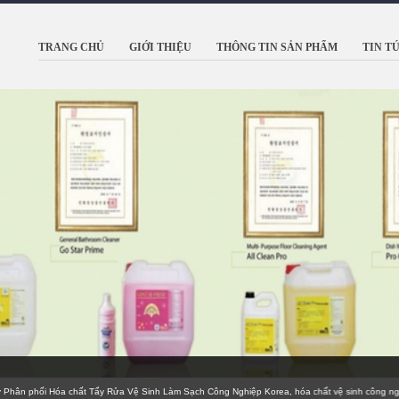
TRANG CHỦ
GIỚI THIỆU
THÔNG TIN SẢN PHẨM
TIN T
phối Hóa chất Tẩy Rửa Vệ Sinh Làm Sạch Công Nghiệp Korea, hóa chất vệ sinh công nghiệp 