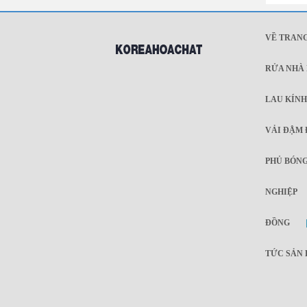
VỀ TRAN
RỬA NHÀ 
LAU KÍNH
VẢI ĐẬM
PHỦ BÓNG
NGHIỆP
ĐỒNG
TỨC SẢN