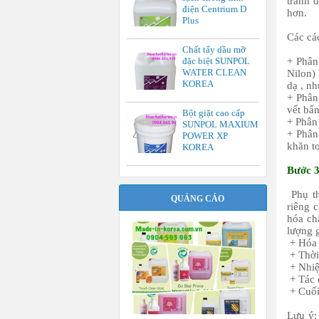
tránh 
điện Centrium D
hơn.
Plus
Các cá
Chất tẩy dầu mỡ
đặc biệt SUNPOL
+ Phân
WATER CLEAN
Nilon) 
KOREA
dạ , nh
+ Phân 
vết bẩ
Bột giặt cao cấp
+ Phân 
SUNPOL MAXIUM
+ Phân
POWER XP
khăn to
KOREA
Bước 3
Phụ th
QUẢNG CÁO
riêng 
hóa ch
lượng 
+ Hóa 
+ Thời
+ Nhiệ
+ Tác 
+ Cuối 
Lưu ý: