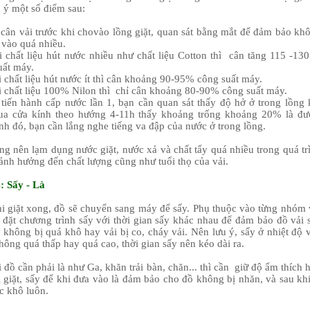
u ý một số điểm sau:
cân vải trước khi chovào lồng giặt, quan sát bằng mắt để đảm bảo kh
 vào quá nhiều.
i chất liệu hút nước nhiều như chất liệu Cotton thì cân tăng 115 -13
uất máy.
i chất liệu hút nước ít thì cân khoảng 90-95% công suất máy.
i chất liệu 100% Nilon thì chỉ cân khoảng 80-90% công suất máy.
tiến hành cấp nước lần 1, bạn cần quan sát thấy độ hở ở trong lồng 
ua cửa kính theo hướng 4-11h thấy khoảng trống khoảng 20% là đư
nh đó, bạn cần lắng nghe tiếng va đập của nước ở trong lồng.
g nên lạm dụng nước giặt, nước xả và chất tẩy quá nhiều trong quá tr
 ảnh hưởng đến chất lượng cũng như tuổi thọ của vải.
: Sấy - Là
i giặt xong, đồ sẽ chuyển sang máy để sấy. Phụ thuộc vào từng nhóm 
i đặt chương trình sấy với thời gian sấy khác nhau để đảm bảo đồ vải 
y không bị quá khô hay vải bị co, cháy vải. Nên lưu ý, sấy ở nhiệt độ 
hông quá thấp hay quá cao, thời gian sấy nên kéo dài ra.
 đồ cần phải là như Ga, khăn trải bàn, chăn... thì cần giữ độ ẩm thích 
i giặt, sấy để khi đưa vào là đảm bảo cho đồ không bị nhăn, và sau khi
c khô luôn.