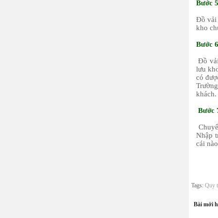
Bước 5
Đồ vải
kho chứ
Bước 6
Đồ vải
lưu kho
có được
Trường
khách.
Bước 7
Chuyển
Nhập t
cái nào
Tags:
Quy t
Bài mới 