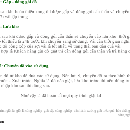
: Gấp - đóng gói đồ
 sau khi hoàn thiện xong thì được gấp và đóng gói cẩn thẩn và chuyển
a vải tập trung
: Lưu kho
 sau khi được gấp và đóng gói cẩn thẩn sẽ chuyển vào lưu kho. thời g
 tối thiếu là 24h trước khi chuyển sang sử dụng. Vải cần thời gian nghỉ
 độ bông xốp của sợi vải là tốt nhất, về trạng thái ban đầu cuả vải.
 hợp là Khách hàng gửi đồ giặt thì cần đóng gói cẩn thận và trả hàng 
: Chuyển đồ vào sử dụng
 đồ từ kho để đưa vào sử dụng. Nên lưu ý, chuyển đồ ra theo hình t
rước - Xuất trước. Nghĩa là đồ nào giặt, lưu kho trước thì nên dùng tr
 nhập kho sau thì dùng sau.
Như vậy là đã hoàn tất một quy trình giặt là!
rình giặt là
giặt là công nghiệp
giặt sấy công nghiệp
vận hành xưởng giặt hiệu quả
hóa chất g
công ng
hơn