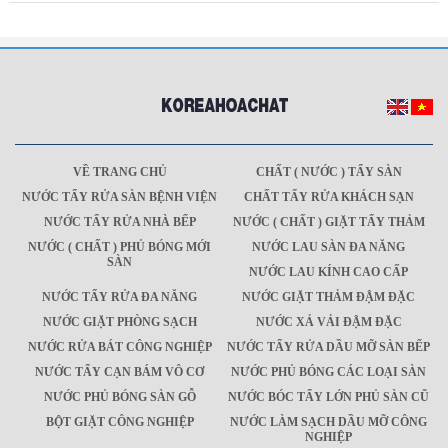
VỀ TRANG CHỦ
CHẤT ( NƯỚC ) TẨY SÀN
NƯỚC TẨY RỬA SÀN BỆNH VIỆN
CHẤT TẨY RỬA KHÁCH SẠN
NƯỚC TẨY RỬA NHÀ BẾP
NƯỚC ( CHẤT ) GIẶT TẨY THẢM
NƯỚC ( CHẤT ) PHỦ BÓNG MỚI
NƯỚC LAU SÀN ĐA NĂNG
SÀN
NƯỚC LAU KÍNH CAO CẤP
NƯỚC TẨY RỬA ĐA NĂNG
NƯỚC GIẶT THẢM ĐẬM ĐẶC
NƯỚC GIẶT PHÒNG SẠCH
NƯỚC XẢ VẢI ĐẬM ĐẶC
NƯỚC RỬA BÁT CÔNG NGHIỆP
NƯỚC TẨY RỬA DẦU MỠ SÀN BẾP
NƯỚC TẨY CẠN BÁM VÔ CƠ
NƯỚC PHỦ BÓNG CÁC LOẠI SÀN
NƯỚC PHỦ BÓNG SÀN GỖ
NƯỚC BÓC TẨY LỚN PHỦ SÀN CŨ
BỘT GIẶT CÔNG NGHIỆP
NƯỚC LÀM SẠCH DẦU MỠ CÔNG
NGHIỆP