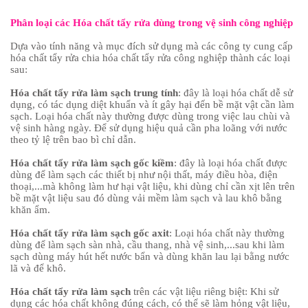
Phân loại các Hóa chất tẩy rửa dùng trong vệ sinh công nghiệp
Dựa vào tính năng và mục đích sử dụng mà các công ty cung cấp
hóa chất tẩy rửa chia hóa chất tẩy rửa công nghiệp thành các loại
sau:
Hóa chất tẩy rửa làm sạch trung tính
: đây là loại hóa chất dễ sử
dụng, có tác dụng diệt khuẩn và ít gây hại đến bề mặt vật cần làm
sạch. Loại hóa chất này thường được dùng trong việc lau chùi và
vệ sinh hàng ngày. Để sử dụng hiệu quả cần pha loãng với nước
theo tỷ lệ trên bao bì chỉ dẫn.
Hóa chất tẩy rửa làm sạch gốc kiềm
: đây là loại hóa chất được
dùng để làm sạch các thiết bị như nội thất, máy điều hòa, điện
thoại,...mà không làm hư hại vật liệu, khi dùng chỉ cần xịt lên trên
bề mặt vật liệu sau đó dùng vải mềm làm sạch và lau khô bằng
khăn ẩm.
Hóa chất tẩy rửa làm sạch gốc axit
: Loại hóa chất này thường
dùng để làm sạch sàn nhà, cầu thang, nhà vệ sinh,...sau khi làm
sạch dùng máy hút hết nước bẩn và dùng khăn lau lại bằng nước
lã và để khô.
Hóa chất tẩy rửa làm sạch
trên các vật liệu riêng biệt: Khi sử
dụng các hóa chất không đúng cách, có thể sẽ làm hỏng vật liệu,