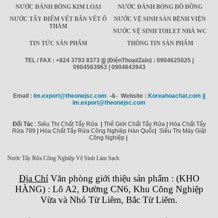
NƯỚC ĐÁNH BÓNG KIM LOẠI
NƯỚC ĐÁNH BÓNG ĐỒ ĐỒNG
NƯỚC TẨY ĐIỂM VẾT BẨN VẾT Ố
NƯỚC VỆ SINH SÀN BỆNH VIỆN
THẢM
NƯỚC VỆ SINH TOILET NHÀ WC
TIN TỨC SẢN PHẨM
THÔNG TIN SẢN PHẨM
TEL / FAX : +824 3793 8373 ||| (ĐiệnThoại/Zalo) : 0904625025 |
0904563963 | 0904643943
Email :
Im.export@theonejsc.com
-&- Website :
Koreahoachat.com ||
Im.export@theonejsc.com
Đối Tác :
Siêu Thị Chất Tẩy Rửa
|
Thế Giới Chất Tẩy Rửa
|
Hóa Chất Tẩy
Rửa 789
|
Hóa Chất Tẩy Rửa Công Nghiệp Hàn Quốc
|
Siêu Thị Máy Giặt
Công Nghiệp
|
Nước Tẩy Rửa Công Nghiệp Vệ Sinh Làm Sạch
Địa Chỉ
Văn phòng giới thiệu sản phẩm
:
(KHO
HÀNG) : Lô A2, Đường CN6, Khu Công Nghiệp
Vừa và Nhỏ Từ Liêm, Bắc Từ Liêm.