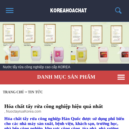
TRANG CHỦ
GIỚI THIỆU
THÔNG TIN SẢN PHẨM
TIN TỨC
Nước vệ sinh công nghiệp làm sạch số 1 Hàn Quốc
LIÊN HỆ
DANH MỤC SẢN PHẨM
KHÁCH HÀNG
TRANG CHỦ
>
TIN TỨC
Hóa chất tẩy rửa công nghiệp hiệu quả nhất
,
NuoctayruaKorea.com
Hóa chất tẩy rửa công nghiệp Hàn Quốc được sử dụng phổ biến
cho các nhà máy sản xuất, bệnh viện, khách sạn, trường học,
nhà bếp công nghiệp, khu vực công cộng, tòa nhà, nhà xưởng,